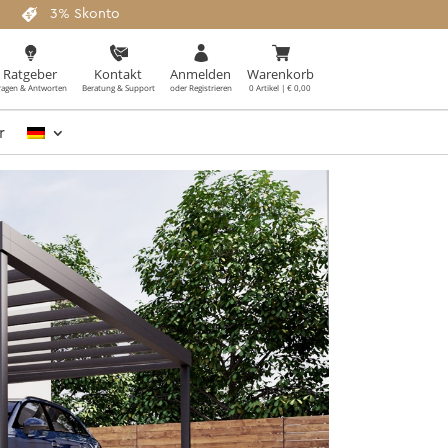
3% Skonto
Ratgeber
Kontakt
Anmelden
Warenkorb
ragen & Antworten
Beratung & Support
oder Registrieren
0 Artikel | € 0,00
r