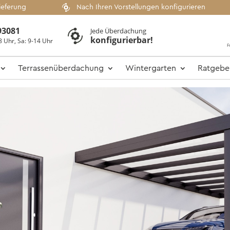
ieferung
Nach Ihren Vorstellungen konfigurieren
93081
Jede Überdachung
konfigurierbar!
8 Uhr, Sa: 9-14 Uhr
F
Terrassenüberdachung
Wintergarten
Ratgebe