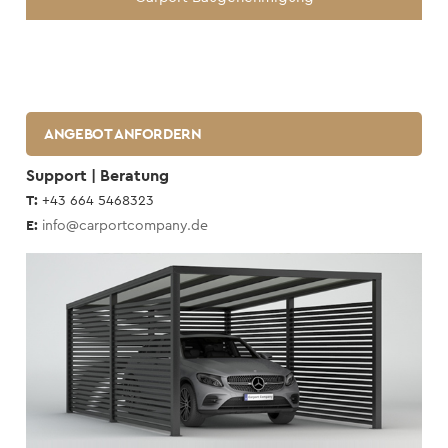
ANGEBOT ANFORDERN
Support | Beratung
T:
+43 664 5468323
E:
info@carportcompany.de