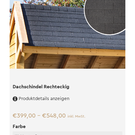
Dachschindel Rechteckig
Produktdetails anzeigen
€
399,00
–
€
548,00
inkl. MwSt.
Farbe