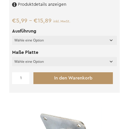
Produktdetails anzeigen
€
5,99
–
€
15,89
inkl. MwSt.
Ausführung
Maße Platte
Stütze
In den Warenkorb
für
Fundamentsockel
(M20)
Menge