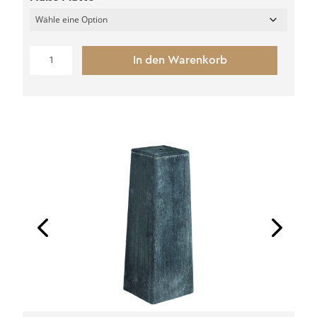
Stütze
In den Warenkorb
für
Fundamentsockel
(M16)
Menge