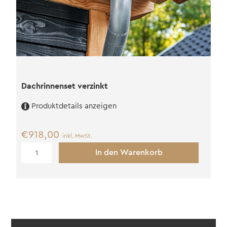
Dachrinnenset verzinkt
Produktdetails anzeigen
€
918,00
inkl. MwSt.
Dachrinnenset
In den Warenkorb
verzinkt
Menge