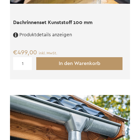
Dachrinnenset Kunststoff 100 mm
Produktdetails anzeigen
€
499,00
inkl. MwSt.
Dachrinnenset
In den Warenkorb
Kunststoff
100
mm
Menge