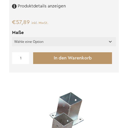
Produktdetails anzeigen
€
57,89
inkl. MwSt.
Maße
Beton
In den Warenkorb
Fundamentsockel
XXL
(M16)
Menge