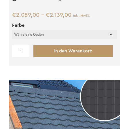
€
2.089,00
–
€
2.139,00
inkl. MwSt.
Farbe
Dachziegel
In den Warenkorb
Profilplatten
Menge