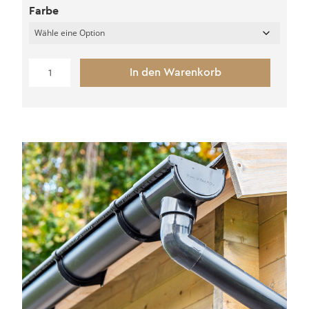
Farbe
Metalldachpfannen
In den Warenkorb
(matt)
Menge